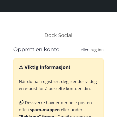
Dock Social
Opprett en konto
eller
logg inn
⚠️ Viktig informasjon!
Når du har registrert deg, sender vi deg
en e-post for å bekrefte kontoen din.
📬 Dessverre havner denne e-posten
ofte i
spam-mappen
eller under
“Reklame”-fanen
i Gmail og andre e-